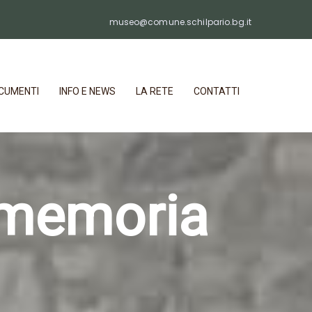
museo@comune.schilpario.bg.it
CUMENTI
INFO E NEWS
LA RETE
CONTATTI
a memoria