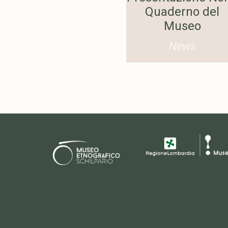
nti per 40° anno
Quaderno del
del Museo
Museo
News
News