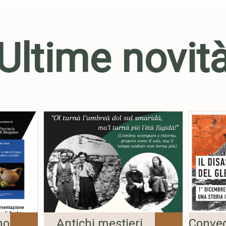
Ultime novit
no
Antichi mestieri
Convegn