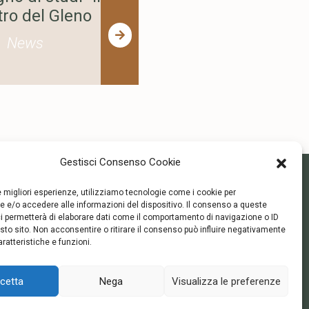
tro del Gleno
ininterrotte
News
News
Gestisci Consenso Cookie
Contatti
Seguici
le migliori esperienze, utilizziamo tecnologie come i cookie per
 e/o accedere alle informazioni del dispositivo. Il consenso a queste
i permetterà di elaborare dati come il comportamento di navigazione o ID
museo@comune.schilpario.bg.it
sto sito. Non acconsentire o ritirare il consenso può influire negativamente
ratteristiche e funzioni.
+39 0346 55393
cetta
Nega
Visualizza le preferenze