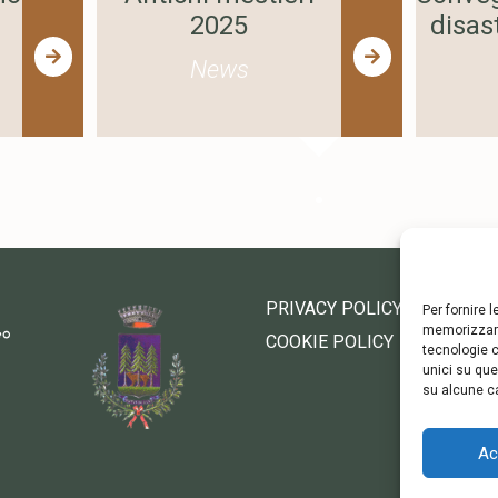
2025
disas
News
PRIVACY POLICY
Per fornire 
memorizzare
COOKIE POLICY
tecnologie c
unici su que
su alcune ca
Ac