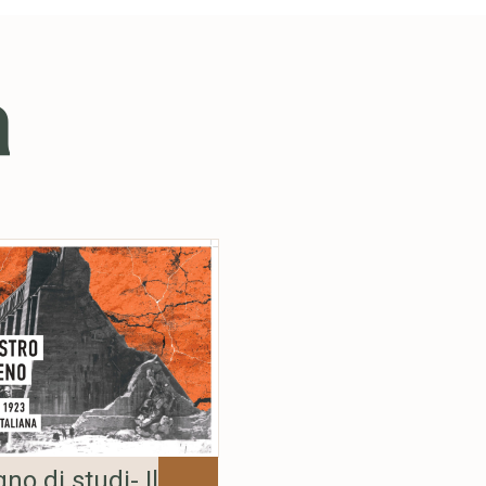
à
o di studi- Il
Produzioni