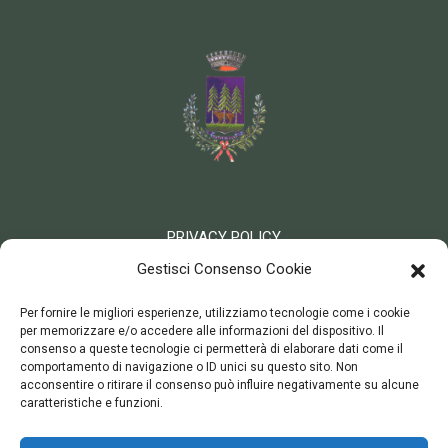
PRIVACY POLICY
COOKIE POLICY
Gestisci Consenso Cookie
Per fornire le migliori esperienze, utilizziamo tecnologie come i cookie
per memorizzare e/o accedere alle informazioni del dispositivo. Il
Contatti
consenso a queste tecnologie ci permetterà di elaborare dati come il
comportamento di navigazione o ID unici su questo sito. Non
acconsentire o ritirare il consenso può influire negativamente su alcune
caratteristiche e funzioni.
museo@comune.schilpario.bg.it
+39 0346 55393